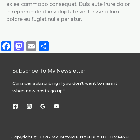
ex ea commodo consequat. Duis aute irure dolor
in reprehenderit in voluptate velit esse cillum
dolore eu fugiat nulla pariatur.
F
M
E
S
a
a
m
h
c
st
ai
a
Subscribe To My Newsletter
e
o
l
re
b
d
Consider subscribing if you don’t want to miss it
when new posts go up!!
o
o
o
n
k
Copyright © 2026 MA MA'ARIF NAHDLATUL UMMAH