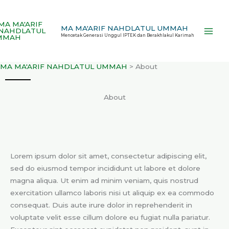
Skip
to
MA MA'ARIF NAHDLATUL UMMAH
content
Mencetak Generasi Unggul IPTEK dan Berakhlakul Karimah
MA MA'ARIF NAHDLATUL UMMAH
>
About
About
Lorem ipsum dolor sit amet, consectetur adipiscing elit,
sed do eiusmod tempor incididunt ut labore et dolore
magna aliqua. Ut enim ad minim veniam, quis nostrud
exercitation ullamco laboris nisi ut aliquip ex ea commodo
consequat. Duis aute irure dolor in reprehenderit in
voluptate velit esse cillum dolore eu fugiat nulla pariatur.